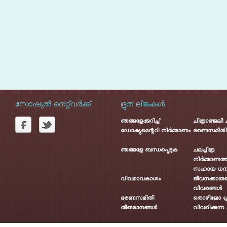
സോഷ്യൽ നെറ്റ്‌വർക്ക്
ദ്രുത ലിങ്കുകൾ
ഞങ്ങളേക്കുറിച്ച്
ചിത്രാഞ്ജലി
ഡോക്യുമെന്ററി നിർമ്മാണം
ഭരണസമിതി
ഞങ്ങളേ ബന്ധപ്പെടുക
ചലച്ചിത്ര
നിർമ്മാണത്ത
സഹായ ധന
വിവരാവകാശം
ജീവനക്കാരു
വിവരങ്ങൾ
ഭരണസമിതി
തൊഴിലോ പ്
തീരുമാനങ്ങൾ
വിവരിക്കുന്ന