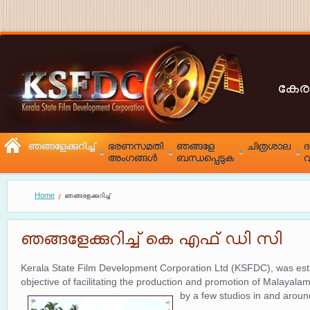
കേര
ഞങ്ങളേക്കുറിച്ച്
ഭരണസമതി
ഞങ്ങളേ
ചിത്രശാല
അംഗങ്ങൾ
ബന്ധപ്പെടുക
വ
Home
ഞങ്ങളേക്കുറിച്ച്
ഞങ്ങളേക്കുറിച്ച് കെ എഫ് ഡി സി
Kerala State Film Development Corporation Ltd (KSFDC), was esta
objective of facilitating the production and promotion of Malayal
by a few studios in and arou