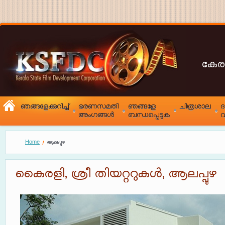
കേര
ഞങ്ങളേക്കുറിച്ച്
ഭരണസമതി
ഞങ്ങളേ
ചിത്രശാല
അംഗങ്ങൾ
ബന്ധപ്പെടുക
വ
Home
ആലപ്പുഴ
കൈരളി, ശ്രീ തിയറ്ററുകൾ, ആലപ്പുഴ